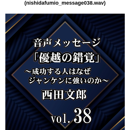
(nishidafumio_message038.wav)