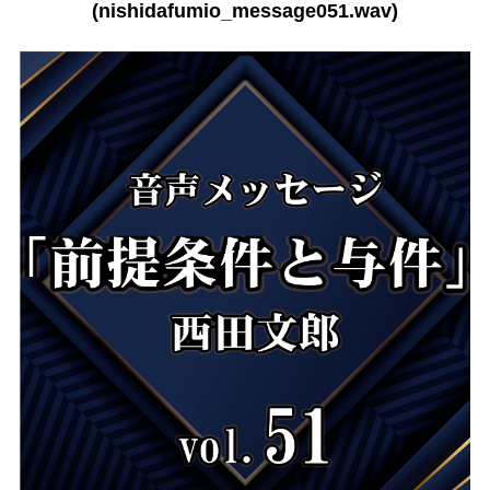
(nishidafumio_message051.wav)