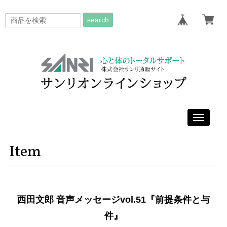
search
Toggle
navigati
Item
西田文郎 音声メッセージvol.51『前提条件と与
件』