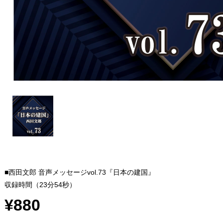
■西田文郎 音声メッセージvol.73『日本の建国』
収録時間（23分54秒）
¥880