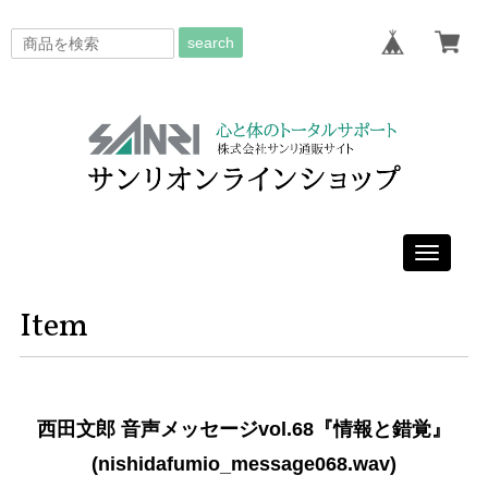
search
Toggle
navigati
Item
西田文郎 音声メッセージvol.68『情報と錯覚』
(nishidafumio_message068.wav)