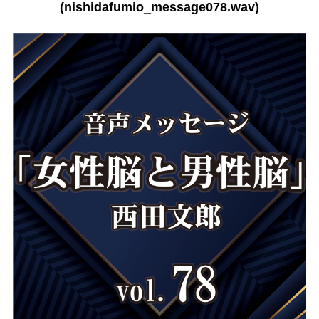
(nishidafumio_message078.wav)