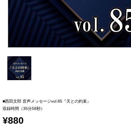
■西田文郎 音声メッセージvol.85『天との約束』
収録時間（35分58秒）
¥880