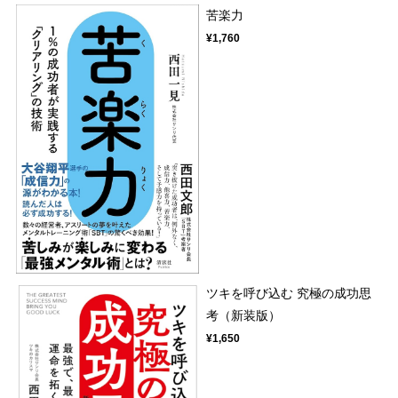
苦楽力
¥1,760
ツキを呼び込む 究極の成功思
考（新装版）
¥1,650