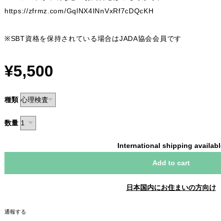
https://zfrmz.com/GqlNX4INnVxRf7cDQcKH
※SBT資格を保持されている場合はJADA協会会員です
¥5,500
種類
数量
International shipping availab
Add to cart
日本国内にお住まいの方向け
通報する