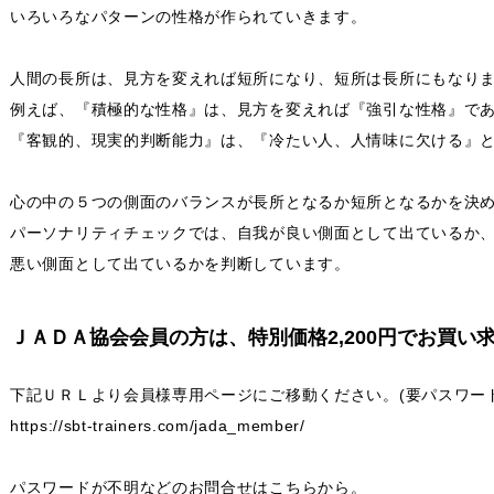
いろいろなパターンの性格が作られていきます。
人間の長所は、見方を変えれば短所になり、短所は長所にもなり
例えば、『積極的な性格』は、見方を変えれば『強引な性格』で
『客観的、現実的判断能力』は、『冷たい人、人情味に欠ける』
心の中の５つの側面のバランスが長所となるか短所となるかを決
パーソナリティチェックでは、自我が良い側面として出ているか
悪い側面として出ているかを判断しています。
ＪＡＤＡ協会会員の方は、特別価格2,200円でお買い
下記ＵＲＬより会員様専用ページにご移動ください。(要パスワード
https://sbt-trainers.com/jada_member/
パスワードが不明などのお問合せはこちらから。