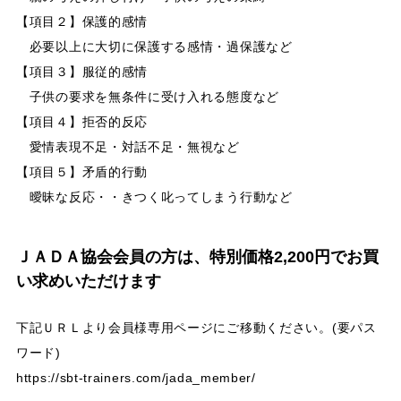
【項目２】保護的感情
必要以上に大切に保護する感情・過保護など
【項目３】服従的感情
子供の要求を無条件に受け入れる態度など
【項目４】拒否的反応
愛情表現不足・対話不足・無視など
【項目５】矛盾的行動
曖昧な反応・・きつく叱ってしまう行動など
ＪＡＤＡ協会会員の方は、特別価格2,200円でお買
い求めいただけます
下記ＵＲＬより会員様専用ページにご移動ください。(要パス
ワード)
https://sbt-trainers.com/jada_member/