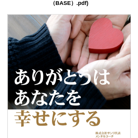
（BASE）.pdf)