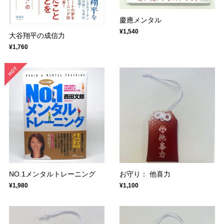
慶應メンタル
¥1,540
大谷翔平の成信力
¥1,760
NO.1メンタルトレーニング
お守り： 他喜力
¥1,980
¥1,100