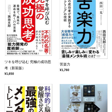
ツキを呼び込む 究極の成功思
苦楽力
考（新装版）
¥1,760
¥1,650